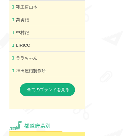
鞄工房山本
萬勇鞄
中村鞄
LIRICO
ララちゃん
神田屋鞄製作所
全てのブランドを見る