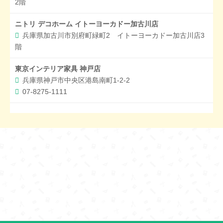
2階
ニトリ デコホーム イトーヨーカドー加古川店
兵庫県加古川市別府町緑町2 イトーヨーカドー加古川店3
階
東京インテリア家具 神戸店
兵庫県神戸市中央区港島南町1-2-2
07-8275-1111