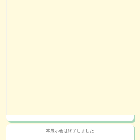
池田屋2025 佐賀市ランドセル展示会
2024年05月12日
佐賀県佐賀市新栄東３丁目７−８
ガーデンテラス佐賀 ホテル＆リゾート 3F グランコート
ふわりぃランドセル2025 鳥栖市ランドセ
ル展示会
2024年04月28日
佐賀県鳥栖市本鳥栖町1819
サンメッセ鳥栖