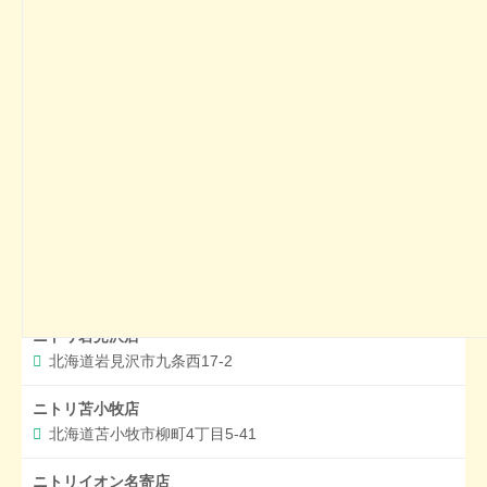
ニトリ室蘭店
北海道室蘭市東町1丁目4-6 弥生SC内
ニトリ帯広店
北海道帯広市西十七条南3丁目23
ニトリ帯広稲田店
北海道帯広市稲田町南九線西9-1
ニトリ北見店
北海道北見市中央三輪8丁目1-1
ニトリ岩見沢店
北海道岩見沢市九条西17-2
ニトリ苫小牧店
北海道苫小牧市柳町4丁目5-41
ニトリイオン名寄店