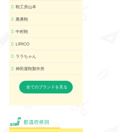
鞄工房山本
萬勇鞄
中村鞄
LIRICO
ララちゃん
神田屋鞄製作所
全てのブランドを見る