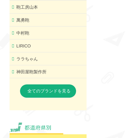
鞄工房山本
萬勇鞄
中村鞄
LIRICO
ララちゃん
神田屋鞄製作所
全てのブランドを見る