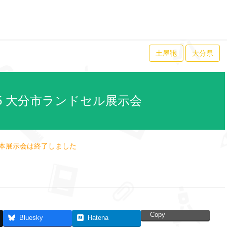
土屋鞄
大分県
25 大分市ランドセル展示会
本展示会は終了しました
Copy
Bluesky
Hatena