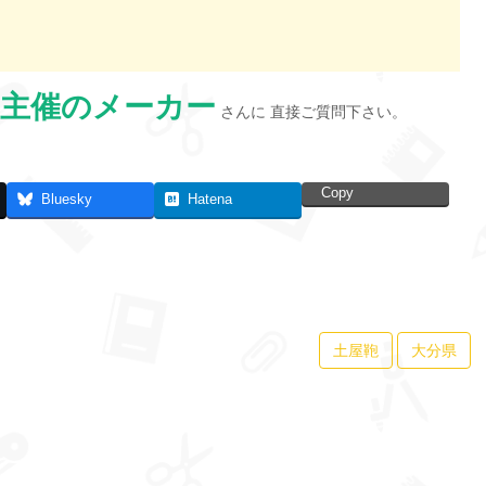
主催のメーカー
さんに 直接ご質問下さい。
Copy
Bluesky
Hatena
土屋鞄
大分県