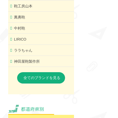
鞄工房山本
萬勇鞄
中村鞄
LIRICO
ララちゃん
神田屋鞄製作所
全てのブランドを見る