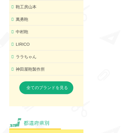
鞄工房山本
萬勇鞄
中村鞄
LIRICO
ララちゃん
神田屋鞄製作所
全てのブランドを見る