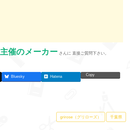
主催のメーカー
さんに 直接ご質問下さい。
Copy
Bluesky
Hatena
grirose（グリローズ）
千葉県