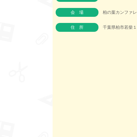
会場
柏の葉カンファレン
住所
千葉県柏市若柴１