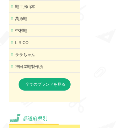
鞄工房山本
萬勇鞄
中村鞄
LIRICO
ララちゃん
神田屋鞄製作所
全てのブランドを見る