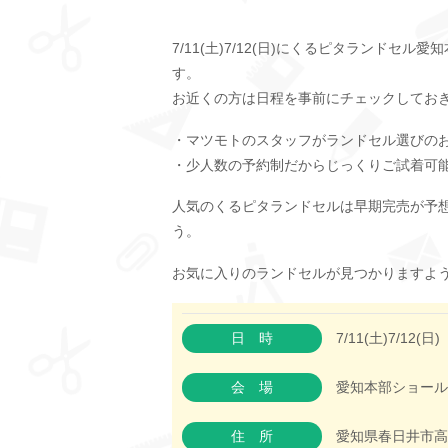
7/11(土)7/12(日)にくるピタランド
す。
お近くの方は日程を事前にチェックしてお
・マツモトのスタッフがランドセル選びの
・少人数の予約制だからじっくりご試着可
人気のくるピタランドセルは早期完売が予
う。
お気に入りのランドセルが見つかりますよ
日時
7/11(土)7/12(日)
会場
愛知本部ショール
住所
愛知県春日井市高