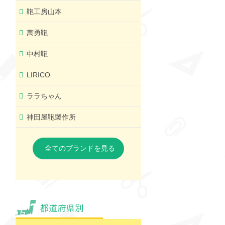
鞄工房山本
萬勇鞄
中村鞄
LIRICO
ララちゃん
神田屋鞄製作所
全てのブランドを見る