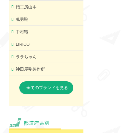
鞄工房山本
萬勇鞄
中村鞄
LIRICO
ララちゃん
神田屋鞄製作所
全てのブランドを見る