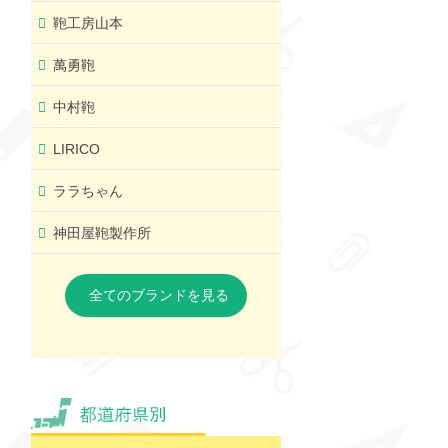
鞄工房山本
萬勇鞄
中村鞄
LIRICO
ララちゃん
神田屋鞄製作所
全てのブランドを見る