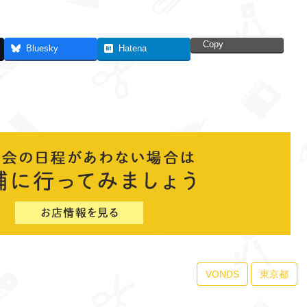
Copy
Bluesky
Hatena
VONDS
東京都