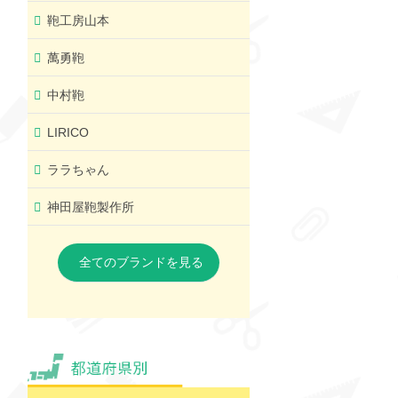
鞄工房山本
萬勇鞄
中村鞄
LIRICO
ララちゃん
神田屋鞄製作所
全てのブランドを見る