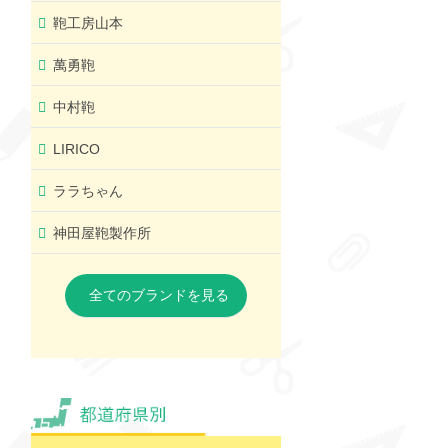
鞄工房山本
萬勇鞄
中村鞄
LIRICO
ララちゃん
神田屋鞄製作所
全てのブランドを見る