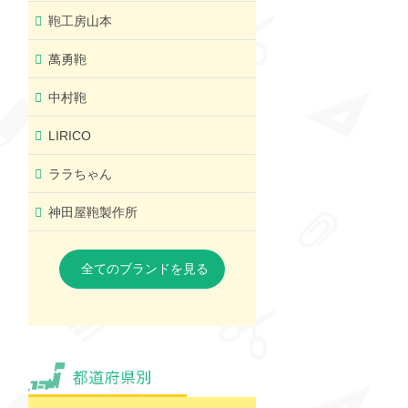
鞄工房山本
萬勇鞄
中村鞄
LIRICO
ララちゃん
神田屋鞄製作所
全てのブランドを見る