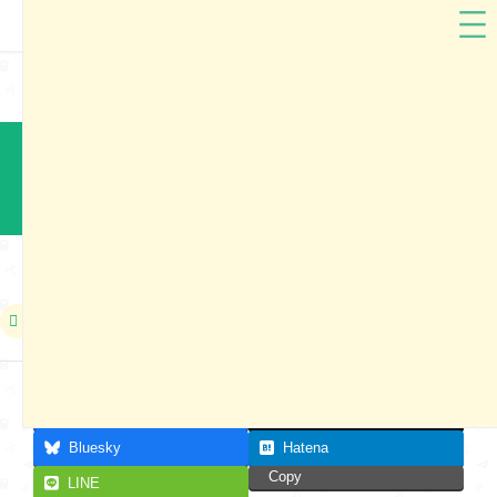
新潟県
神田屋鞄製作所
神田屋ランドセル2024 新潟市展示会
本展示会は終了しました
2023年06月03日
Facebook
X
Bluesky
Hatena
Copy
LINE