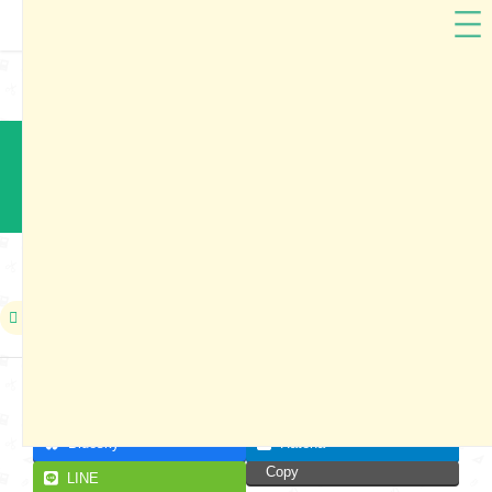
神田屋鞄製作所
千葉県
神田屋ランドセル2024 四街道市展示会
本展示会は終了しました
2023年03月25日
Facebook
X
Bluesky
Hatena
Copy
LINE