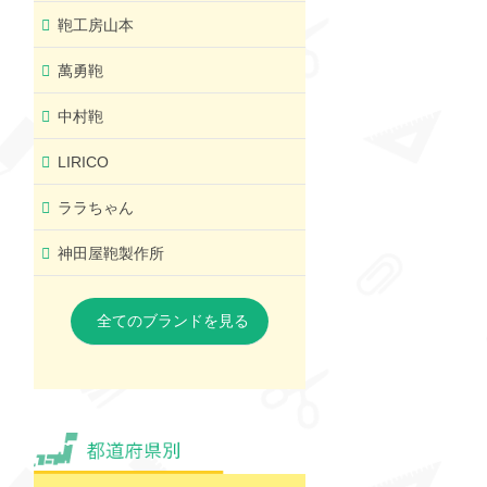
鞄工房山本
萬勇鞄
中村鞄
LIRICO
ララちゃん
神田屋鞄製作所
全てのブランドを見る