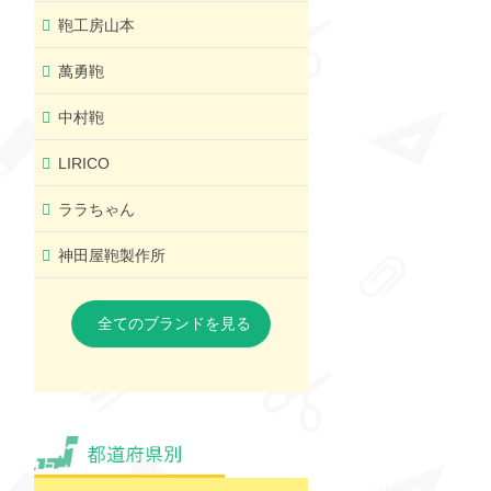
鞄工房山本
萬勇鞄
中村鞄
LIRICO
ララちゃん
神田屋鞄製作所
全てのブランドを見る